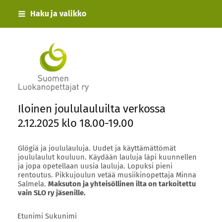
Siirry
Haku ja valikko
sivun
sisältöön
Suomen Luokanopettajat ry
Iloinen joululauluilta verkossa
2.12.2025 klo 18.00-19.00
Glögiä ja joululauluja. Uudet ja käyttämättömät
joululaulut kouluun. Käydään lauluja läpi kuunnellen
ja jopa opetellaan uusia lauluja. Lopuksi pieni
rentoutus. Pikkujoulun vetää musiikinopettaja Minna
Salmela.
Maksuton ja yhteisöllinen ilta on tarkoitettu
vain SLO ry jäsenille.
Etunimi Sukunimi