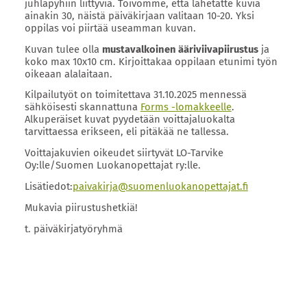
juhlapyhiin liittyviä. Toivomme, että lähetätte kuvia
ainakin 30, näistä päiväkirjaan valitaan 10-20. Yksi
oppilas voi piirtää useamman kuvan.
Kuvan tulee olla
mustavalkoinen ääriviivapiirustus
ja
koko max 10x10 cm. Kirjoittakaa oppilaan etunimi työn
oikeaan alalaitaan.
Kilpailutyöt on toimitettava 31.10.2025 mennessä
sähköisesti skannattuna
Forms -lomakkeelle
.
Alkuperäiset kuvat pyydetään voittajaluokalta
tarvittaessa erikseen, eli pitäkää ne tallessa.
Voittajakuvien oikeudet siirtyvät LO-Tarvike
Oy:lle/Suomen Luokanopettajat ry:lle.
Lisätiedot:
paivakirja@suomenluokanopettajat.fi
Mukavia piirustushetkiä!
t. päiväkirjatyöryhmä