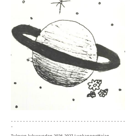
- - - - - - - - - - - - - - - - - - - - - - - - - - - - - - - - - - - - - -
-