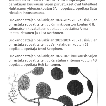
Tulevan lukuvuoden 2026-2027 Luokanopettajan
päiväkirjan kuukausisivujen piirustukset ovat taiteilleet
Huhtasuon yhtenäiskoulun 3A:n oppilaat, opettaja Satu
Hietalan innostamana.
Luokanopettajan päiväkirjan 2024-2025 kuukausisivujen
piirustukset ovat taiteillut Kiiminkipuiston koulun 6 lk
valinnaisen kuvataiteen oppilaat, opettajina Anna-
Reetta Rissanen ja Elisa Korhonen.
Luokanopettajan päiväkirjan 2023-2024 kuukausisivujen
piirustukset ovat taiteillut Vehkalahden koulun 5B
oppilaat, opettaja Jenni Seppinen.
Luokanopettajan päiväkirjan 2022-2023 kuukausisivujen
piirustukset ovat taiteillut Karstulan yhtenäiskoulun 4B
oppilaat, opettaja Heli Lehtonen.