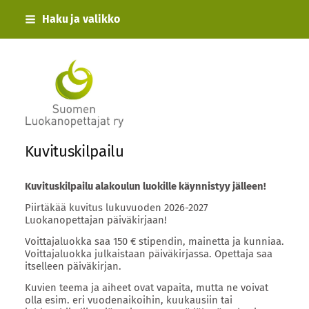
Siirry
Haku ja valikko
sivun
sisältöön
Suomen Luokanopettajat ry
Kuvituskilpailu
Kuvituskilpailu alakoulun luokille käynnistyy jälleen!
Piirtäkää kuvitus lukuvuoden 2026-2027
Luokanopettajan päiväkirjaan!
Voittajaluokka saa 150 € stipendin, mainetta ja kunniaa.
Voittajaluokka julkaistaan päiväkirjassa. Opettaja saa
itselleen päiväkirjan.
Kuvien teema ja aiheet ovat vapaita, mutta ne voivat
olla esim. eri vuodenaikoihin, kuukausiin tai