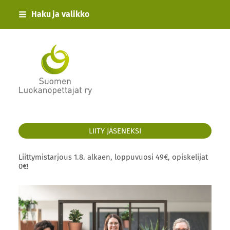
Siirry
Haku ja valikko
sivun
sisältöön
Suomen Luokanopettajat ry
LIITY JÄSENEKSI
Liittymistarjous 1.8. alkaen, loppuvuosi 49€, opiskelijat
0€!