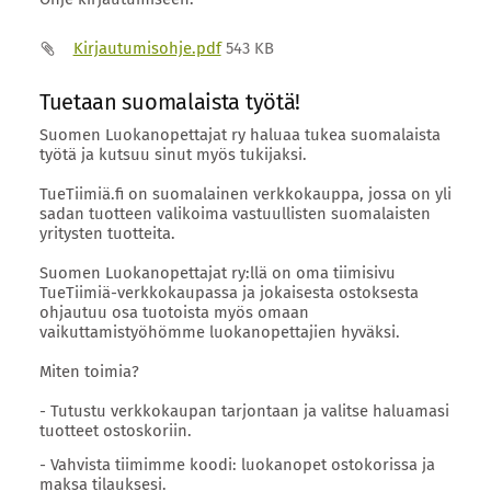
Kirjautumisohje.pdf
543 KB
Tuetaan suomalaista työtä!
Suomen Luokanopettajat ry haluaa tukea suomalaista
työtä ja kutsuu sinut myös tukijaksi.
TueTiimiä.fi on suomalainen verkkokauppa, jossa on yli
sadan tuotteen valikoima vastuullisten suomalaisten
yritysten tuotteita.
Suomen Luokanopettajat ry:llä on oma tiimisivu
TueTiimiä-verkkokaupassa ja jokaisesta ostoksesta
ohjautuu osa tuotoista myös omaan
vaikuttamistyöhömme luokanopettajien hyväksi.
Miten toimia?
- Tutustu verkkokaupan tarjontaan ja valitse haluamasi
tuotteet ostoskoriin.
- Vahvista tiimimme koodi: luokanopet ostokorissa ja
maksa tilauksesi.