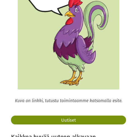
Kuva on linkki, tutustu toimintaamme katsomalla esite.
Uutiset
Kaikkea hyvää uuteen alkavaan