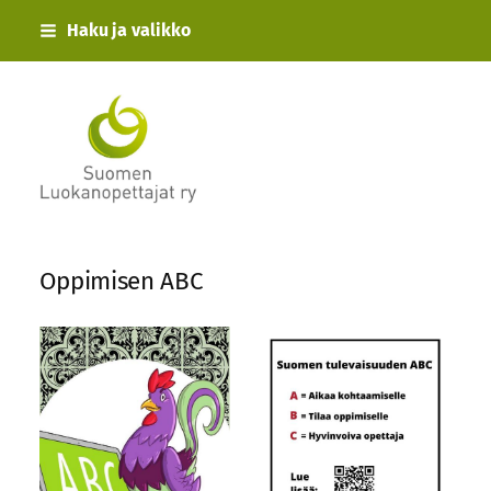
Siirry
Haku ja valikko
sivun
sisältöön
Suomen Luokanopettajat ry
Oppimisen ABC