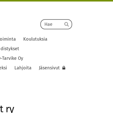
Haku
Hae
oiminta
Koulutuksia
distykset
-Tarvike Oy
eksi
Lahjoita
Jäsensivut
t ry