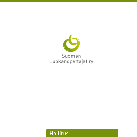
Siirry
sivun
sisältöön
Suomen Luokanopetta
Hallitus