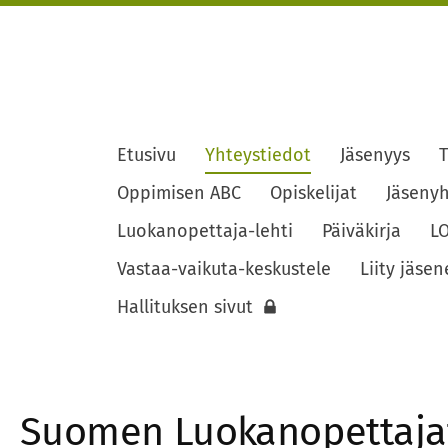
Etusivu
Yhteystiedot
Jäsenyys
T
jat ry
Oppimisen ABC
Opiskelijat
Jäsenyh
Luokanopettaja-lehti
Päiväkirja
LO
Vastaa-vaikuta-keskustele
Liity jäsen
Hallituksen sivut
Suomen Luokanopettaja